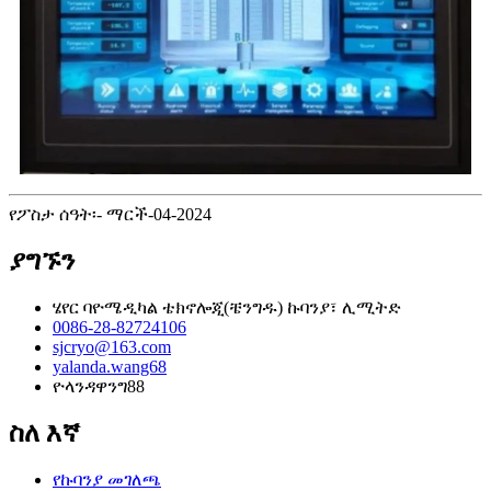
የፖስታ ሰዓት፡- ማርች-04-2024
ያግኙን
ሄየር ባዮሜዲካል ቴክኖሎጂ(ቼንግዱ) ኩባንያ፣ ሊሚትድ
0086-28-82724106
sjcryo@163.com
yalanda.wang68
ዮላንዳዋንግ88
ስለ እኛ
የኩባንያ መገለጫ