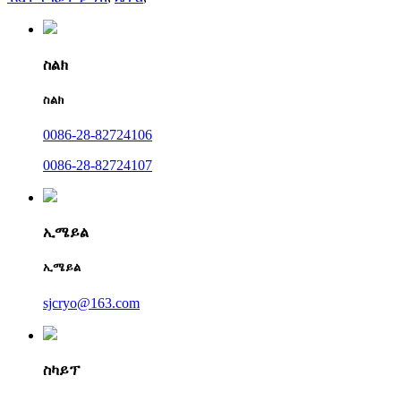
ስልክ
ስልክ
0086-28-82724106
0086-28-82724107
ኢሜይል
ኢሜይል
sjcryo@163.com
ስካይፕ