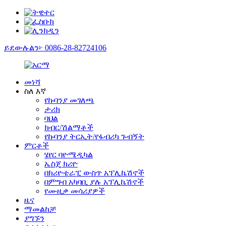
ይደውሉልን፦ 0086-28-82724106
መነሻ
ስለ እኛ
የኩባንያ መገለጫ
ታሪክ
ባህል
ክብር/ሽልማቶች
የኩባንያ ትርኢት/የፋብሪካ ጉብኝት
ምርቶች
ሄየር ባዮሜዲካል
ኤስጄ ክሪዮ
በክሪዮቴራፒ ውስጥ አፕሊኬሽኖች
በምግብ አካባቢ ያሉ አፕሊኬሽኖች
የሙዚቃ መሳሪያዎች
ዜና
ማመልከቻ
ያግኙን