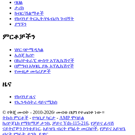
ባህል
ታሪክ
ክብር/ሽልማቶች
የኩባንያ ትርኢት/የፋብሪካ ጉብኝት
ያግኙን
ምርቶቻችን
ሄየር ባዮሜዲካል
ኤስጄ ክሪዮ
በክሪዮቴራፒ ውስጥ አፕሊኬሽኖች
በምግብ አካባቢ ያሉ አፕሊኬሽኖች
የሙዚቃ መሳሪያዎች
ዜና
የኩባንያ ዜና
የኢንዱስትሪ ዳይናሚክስ
© የቅጂ መብት - 2010-2026፡ መብቱ በህግ የተጠበቀ ነው።
ትኩስ ምርቶች
-
የጣቢያ ካርታ
-
AMP ሞባይል
ክሪዮጀኒክ የማከማቻ ታንክ
,
ቻይና Yds-115-216
,
የቻይና ፈሳሽ
ናይትሮጅን ኮንቴይነር
,
አይዝጌ ብረት የግፊት መርከቦች
,
የቻይና አይዝጌ
ብረት የግፊት ታንክ
,
ዴዋር
,