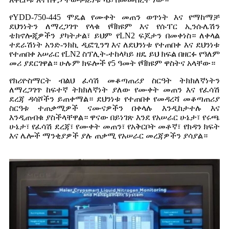
የYDD-750-445 ሞዴል የሙቀት መጠን ወጥነት እና የማከማቻ
ደህንነትን ለማረጋገጥ የላቁ የቫክዩም እና የሱፐር ኢንሱሌሽን
ቴክኖሎጂዎችን ያካትታል፣ ይህም የLN2 ፍጆታን በመቀነስ። ለቀላል
ተደራሽነት አንድ-ንክኪ ዲፎጊንግ እና ለደህንነቱ የተጠበቀ እና ደህንነቱ
የተጠበቀ አሠራር የLN2 ስፕሊት-ተከላካይ ዘዴ ይህ ክፍል በዘርፉ የዓለም
መሪ ያደርገዋል። ሁሉም ክፍሎች የ5 ዓመት የቫክዩም ዋስትና አላቸው።
የክሪዮስማርት ብልህ ፈሳሽ መቆጣጠሪያ ስርዓት ትክክለኛነትን
ለማረጋገጥ ከፍተኛ ትክክለኛነት ያለው የሙቀት መጠን እና የፈሳሽ
ደረጃ ዳሳሾችን ይጠቀማል። ደህንነቱ የተጠበቀ የመዳረሻ መቆጣጠሪያ
ስርዓቱ ተጠቃሚዎች ናሙናዎችን በቀላሉ እንዲከታተሉ እና
እንዲጠብቁ ያስችላቸዋል። ዋናው በይነገጽ እንደ የአሠራር ሁኔታ፣ የሩጫ
ሁኔታ፣ የፈሳሽ ደረጃ፣ የሙቀት መጠን፣ የአቅርቦት መቶኛ፣ የክዳን ክፍት
እና ሌሎች ማንቂያዎች ያሉ ጠቃሚ የአሠራር መረጃዎችን ያሳያል።