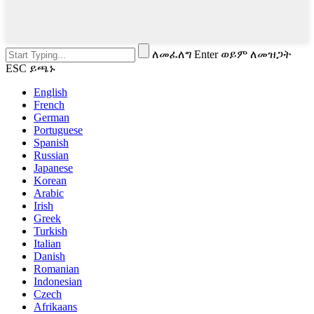
ለመፈለግ Enter ወይም ለመዝጋት
ESC ይጫኑ
English
French
German
Portuguese
Spanish
Russian
Japanese
Korean
Arabic
Irish
Greek
Turkish
Italian
Danish
Romanian
Indonesian
Czech
Afrikaans