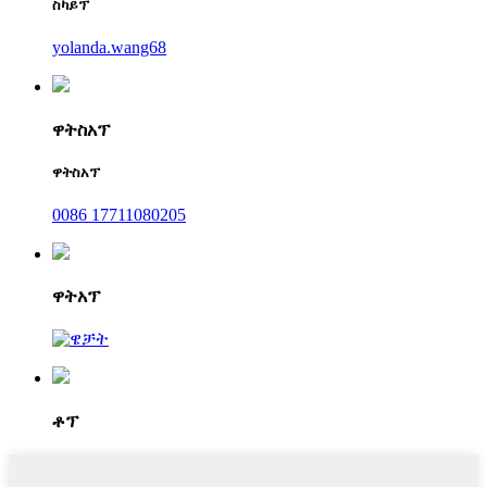
ስካይፕ
yolanda.wang68
ዋትስአፕ
ዋትስአፕ
0086 17711080205
ዋትአፕ
ቶፕ