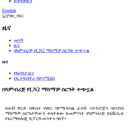
ይቀላቀሉን
English
ዜና
መነሻ
ዜና
በካምብሪጅ የLN2 ማከማቻ ስርዓት ተጭኗል
ዜና
የኩባንያ ዜና
የኢንዱስትሪ ዳይናሚክስ
በካምብሪጅ የLN2 ማከማቻ ስርዓት ተጭኗል
ስቲቭ ዋርድ በቅርቡ የሄየር ባዮሜዲካል ፈሳሽ ናይትሮጅን ባዮባንክ
ማከማቻ ስርዓታቸውን ተከትለው ለመምጣት የካምብሪጅ ዩኒቨርሲቲ
የፋርማኮሎጂ ዲፓርትመንትን ጎበኘ።