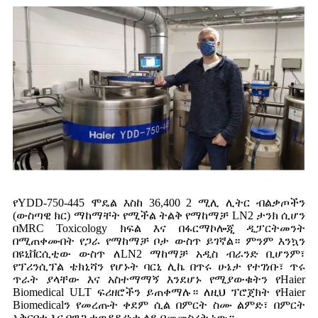
የYDD-750-445 ሞዴል እስከ 36,400 2 ሚሊ ሊትር ብልቃጦችን
(ውስጣዊ ክር) ማከማቸት የሚችል ትልቅ የማከማቻ LN2 ታንክ ሲሆን
በMRC Toxicology ክፍል እና በፋርማኮሎጂ ዲፓርትመንት
በሚጠቀሙበት የጋራ የማከማቻ ቦታ ውስጥ ይገኛል። ምንም እንኳን
በዩኒቨርሲቲው ውስጥ ለLN2 ማከማቻ አዲስ ብራንድ ቢሆንም፣
የፕሪንሲፕል ቴክኒሻን የሆኑት ባርኒ ሊኬ በጥሩ ሁኔታ የተገነቡ፣ ጥሩ
ጥራት ያላቸው እና አስተማማኝ እንደሆኑ የሚያውቁትን የHaier
Biomedical ULT ፍሪዘሮችን ይጠቀማሉ። ለዚህ ፕሮጀክት የHaier
Biomedicalን የመረጡት ቀደም ሲል በምርት ስሙ ልምድ፣ በምርት
አቅርቦቱ እና በዋጋ ተወዳዳሪነቱ ላይ በመመስረት ነው።