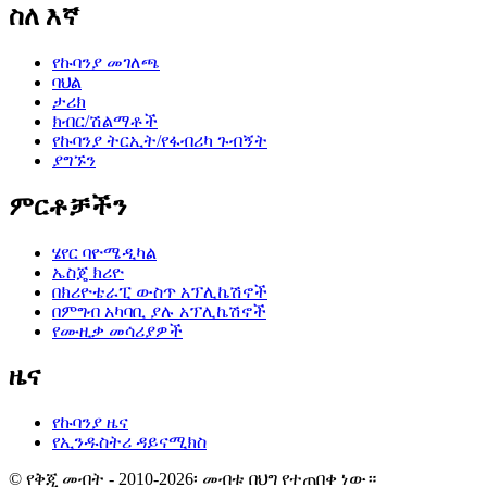
ስለ እኛ
የኩባንያ መገለጫ
ባህል
ታሪክ
ክብር/ሽልማቶች
የኩባንያ ትርኢት/የፋብሪካ ጉብኝት
ያግኙን
ምርቶቻችን
ሄየር ባዮሜዲካል
ኤስጄ ክሪዮ
በክሪዮቴራፒ ውስጥ አፕሊኬሽኖች
በምግብ አካባቢ ያሉ አፕሊኬሽኖች
የሙዚቃ መሳሪያዎች
ዜና
የኩባንያ ዜና
የኢንዱስትሪ ዳይናሚክስ
© የቅጂ መብት - 2010-2026፡ መብቱ በህግ የተጠበቀ ነው።