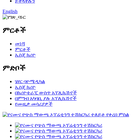
ይቀላቀሉን
English
ምርቶች
መነሻ
ምርቶች
ኤስጄ ክሪዮ
ምድቦች
ሄየር ባዮሜዲካል
ኤስጄ ክሪዮ
በክሪዮቴራፒ ውስጥ አፕሊኬሽኖች
በምግብ አካባቢ ያሉ አፕሊኬሽኖች
የሙዚቃ መሳሪያዎች