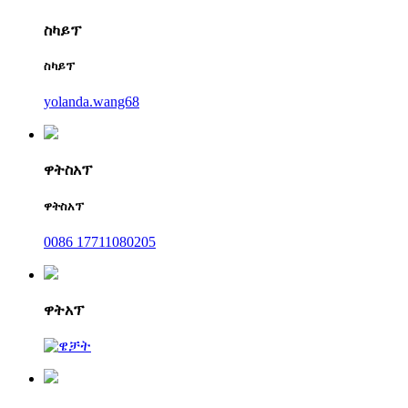
ስካይፕ
ስካይፕ
yolanda.wang68
ዋትስአፕ
ዋትስአፕ
0086 17711080205
ዋትአፕ