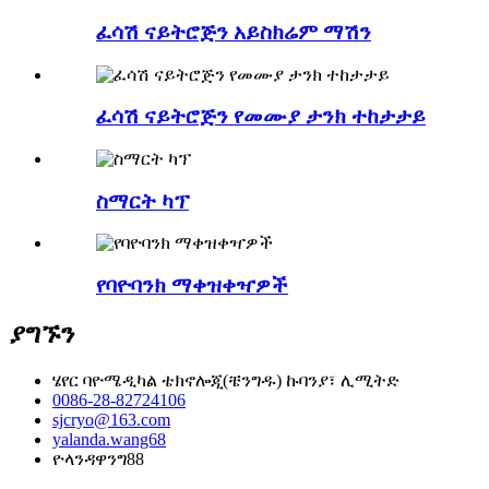
ፈሳሽ ናይትሮጅን አይስክሬም ማሽን
ፈሳሽ ናይትሮጅን የመሙያ ታንክ ተከታታይ
ስማርት ካፕ
የባዮባንክ ማቀዝቀዣዎች
ያግኙን
ሄየር ባዮሜዲካል ቴክኖሎጂ(ቼንግዱ) ኩባንያ፣ ሊሚትድ
0086-28-82724106
sjcryo@163.com
yalanda.wang68
ዮላንዳዋንግ88