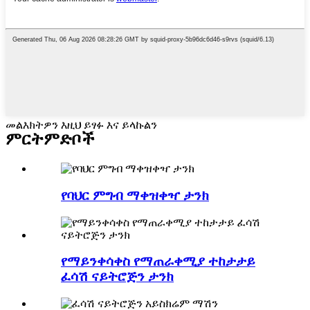
መልእክትዎን እዚህ ይፃፉ እና ይላኩልን
ምርት
ምድቦች
የባህር ምግብ ማቀዝቀዣ ታንክ
የማይንቀሳቀስ የማጠራቀሚያ ተከታታይ
ፈሳሽ ናይትሮጅን ታንክ