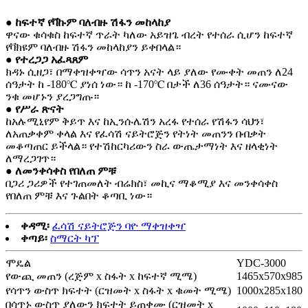
● ከፍተኛ የቫኩም ባለብዙ ሽፋን መከላከያ
ዋናው ቁሳቁስ ከፍተኛ ጥራት ካለው አይዝጌ ብረት የተሰራ ሲሆን ከፍተኛ
የቫክዩም ባለብዙ ሽፋን መከላከያን ይቀበላል።
● የተረጋጋ አፈጻጸም
ክዳኑ ሲዘጋ፣ በማቀዝቀዣው ሳጥን አናት ላይ ያለው የሙቀት መጠን ለ24
ሰዓታት ከ -180℃ ያነሰ ነው። ከ -170℃ በታች ለ36 ሰዓታት። ናሙናው
ንቁ መሆኑን ያረጋግጡ።
● የሥራ ጽናት
ከአሉሚኒየም ቅይጥ እና ከኢንሱሌሽን አረፋ የተሰራ የሽፋን ሳህን፣
ለአጠቃቀም ቀላል እና የፈሳሽ ናይትሮጅን የትነት መጠንን በብቃት
መቆጣጠር ይችላል። የተሽከርካሪውን ስራ ውጤታማነት እና ዘላቂነት
ለማረጋገጥ።
● ለመንቀሳቀስ የበለጠ ምቹ
በጋሪ ጋሪዎች የተገጠመለት ብሬክስ፣ መኪና ማቆሚያ እና መንቀሳቀስ
የበለጠ ምቹ እና ጉልበት ቆጣቢ ነው።
ቀዳሚ፡
ፈሳሽ ናይትሮጅን ባዮ ማቀዝቀዣ
ቀጣይ፡
ስማርት ካፕ
ሞዴል
YDC-3000
የውጪ መጠን (ረጅም x ስፋት x ከፍተኛ ሚሜ)
1465x570x985
የሳጥን ውስጥ ክፍተት (ርዝመት x ስፋት x ቁመት ሚሜ)
1000x285x180
በሳጥኑ ውስጥ ያለውን ክፍተት ይጠቀሙ (ርዝመት x