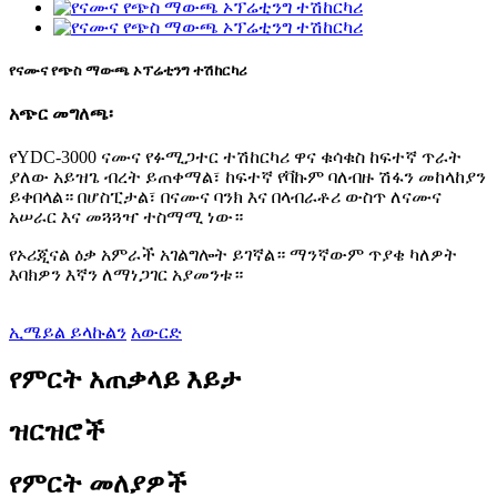
የናሙና የጭስ ማውጫ ኦፕሬቲንግ ተሽከርካሪ
አጭር መግለጫ፡
የYDC-3000 ናሙና የፉሚጋተር ተሽከርካሪ ዋና ቁሳቁስ ከፍተኛ ጥራት
ያለው አይዝጌ ብረት ይጠቀማል፣ ከፍተኛ የቫኩም ባለብዙ ሽፋን መከላከያን
ይቀበላል። በሆስፒታል፣ በናሙና ባንክ እና በላብራቶሪ ውስጥ ለናሙና
አሠራር እና መጓጓዣ ተስማሚ ነው።
የኦሪጂናል ዕቃ አምራች አገልግሎት ይገኛል። ማንኛውም ጥያቄ ካለዎት
እባክዎን እኛን ለማነጋገር አያመንቱ።
ኢሜይል ይላኩልን
አውርድ
የምርት አጠቃላይ እይታ
ዝርዝሮች
የምርት መለያዎች