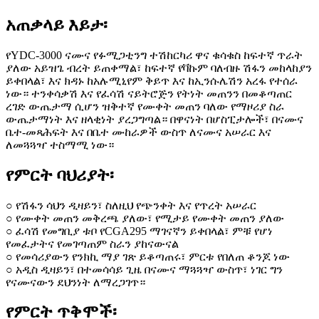
አጠቃላይ እይታ፡
የYDC-3000 ናሙና የፉሚጋቲንግ ተሽከርካሪ ዋና ቁሳቁስ ከፍተኛ ጥራት
ያለው አይዝጌ ብረት ይጠቀማል፣ ከፍተኛ የቫኩም ባለብዙ ሽፋን መከላከያን
ይቀበላል፣ እና ክዳኑ ከአሉሚኒየም ቅይጥ እና ከኢንሱሌሽን አረፋ የተሰራ
ነው። ተንቀሳቃሽ እና የፈሳሽ ናይትሮጅን የትነት መጠንን በመቆጣጠር
ረገድ ውጤታማ ሲሆን ዝቅተኛ የሙቀት መጠን ባለው የማዞሪያ ስራ
ውጤታማነት እና ዘላቂነት ያረጋግጣል። በዋናነት በሆስፒታሎች፣ በናሙና
ቤተ-መጻሕፍት እና በቤተ ሙከራዎች ውስጥ ለናሙና አሠራር እና
ለመጓጓዣ ተስማሚ ነው።
የምርት ባህሪያት፡
○ የሽፋን ሳህን ዲዛይን፣ ስለዚህ የጭንቀት እና የጥረት አሠራር
○ የሙቀት መጠን መቅረጫ ያለው፣ የሚታይ የሙቀት መጠን ያለው
○ ፈሳሽ የመግቢያ ቱቦ የCGA295 ማገናኛን ይቀበላል፣ ምቹ የሆነ
የመፈታትና የመገጣጠም ስራን ያከናውናል
○ የመሳሪያውን የንክኪ ማያ ገጽ ይቆጣጠሩ፣ ምርቱ የበለጠ ቆንጆ ነው
○ አዲስ ዲዛይን፣ በተመሳሳይ ጊዜ በናሙና ማጓጓዣ ውስጥ፣ ነገር ግን
የናሙናውን ደህንነት ለማረጋገጥ።
የምርት ጥቅሞች፡