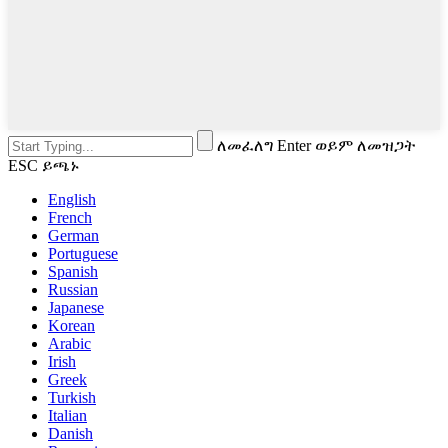
ለመፈለግ Enter ወይም ለመዝጋት
ESC ይጫኑ
English
French
German
Portuguese
Spanish
Russian
Japanese
Korean
Arabic
Irish
Greek
Turkish
Italian
Danish