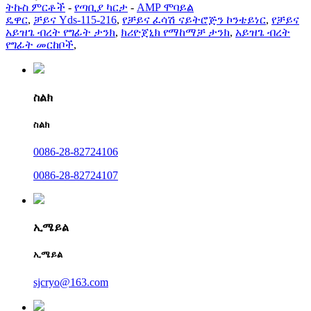
ትኩስ ምርቶች
-
የጣቢያ ካርታ
-
AMP ሞባይል
ዴዋር
,
ቻይና Yds-115-216
,
የቻይና ፈሳሽ ናይትሮጅን ኮንቴይነር
,
የቻይና
አይዝጌ ብረት የግፊት ታንክ
,
ክሪዮጀኒክ የማከማቻ ታንክ
,
አይዝጌ ብረት
የግፊት መርከቦች
,
ስልክ
ስልክ
0086-28-82724106
0086-28-82724107
ኢሜይል
ኢሜይል
sjcryo@163.com