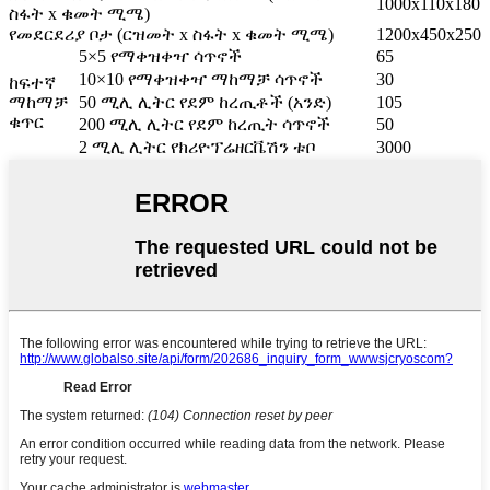
1000x110x180
ስፋት x ቁመት ሚሜ)
የመደርደሪያ ቦታ (ርዝመት x ስፋት x ቁመት ሚሜ)
1200x450x250
5×5 የማቀዝቀዣ ሳጥኖች
65
10×10 የማቀዝቀዣ ማከማቻ ሳጥኖች
30
ከፍተኛ
ማከማቻ
50 ሚሊ ሊትር የደም ከረጢቶች (አንድ)
105
ቁጥር
200 ሚሊ ሊትር የደም ከረጢት ሳጥኖች
50
2 ሚሊ ሊትር የክሪዮፕሬዘርቬሽን ቱቦ
3000