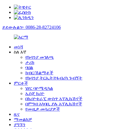
ይደውሉልን፦ 0086-28-82724106
መነሻ
ስለ እኛ
የኩባንያ መገለጫ
ታሪክ
ባህል
ክብር/ሽልማቶች
የኩባንያ ትርኢት/የፋብሪካ ጉብኝት
ምርቶች
ሄየር ባዮሜዲካል
ኤስጄ ክሪዮ
በክሪዮቴራፒ ውስጥ አፕሊኬሽኖች
በምግብ አካባቢ ያሉ አፕሊኬሽኖች
የሙዚቃ መሳሪያዎች
ዜና
ማመልከቻ
ያግኙን