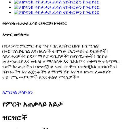
የባዮባንክ ተከታታይ ፈሳሽ ናይትሮጅን ኮንቴይነር
አጭር መግለጫ፡
በሳይንሳዊ ምርምር ተቋማት፣ በኤሌክትሮኒክስ፣ በኬሚካል፣
በፋርማሲዩቲካል እና በሌሎች ተዛማጅ የኢንዱስትሪ ድርጅቶች፣
ላቦራቶሪዎች፣ በደም ማቆያ ጣቢያዎች፣ በሆስፒታሎች፣ በበሽታ
መቆጣጠሪያ እና መከላከያ ማዕከላት እና በሕክምና ተቋማት ተስማሚ።
የደም ከረጢቶችን፣ ባዮሎጂካል ናሙናዎችን፣ ባዮሎጂካል ቁሳቁሶችን፣
ክትባቶችን እና ሬጀንቶችን ለማከማቸት እና ንቁ ሆነው ለመቆየት
ተስማሚ መያዣዎች እንደ ቁልፍ ምሳሌዎች።
ኢሜይል ይላኩልን
የምርት አጠቃላይ እይታ
ዝርዝሮች