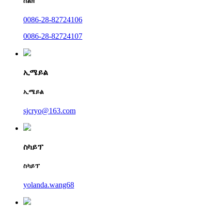
ስልክ
0086-28-82724106
0086-28-82724107
ኢሜይል
ኢሜይል
sjcryo@163.com
ስካይፕ
ስካይፕ
yolanda.wang68