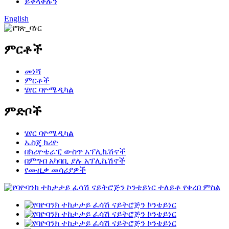
ይቀላቀሉን
English
ምርቶች
መነሻ
ምርቶች
ሄየር ባዮሜዲካል
ምድቦች
ሄየር ባዮሜዲካል
ኤስጄ ክሪዮ
በክሪዮቴራፒ ውስጥ አፕሊኬሽኖች
በምግብ አካባቢ ያሉ አፕሊኬሽኖች
የሙዚቃ መሳሪያዎች