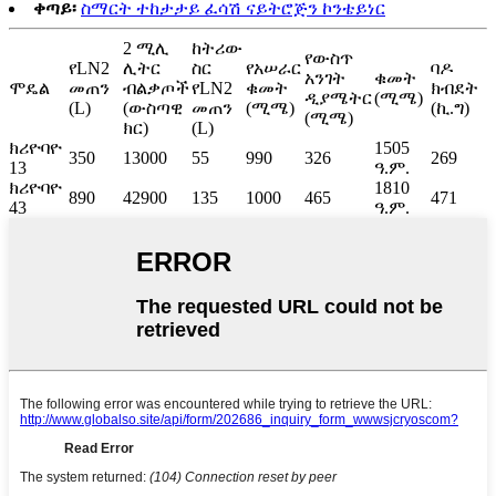
ቀጣይ፡
ስማርት ተከታታይ ፈሳሽ ናይትሮጅን ኮንቴይነር
2 ሚሊ
ከትሪው
የውስጥ
የLN2
ሊትር
ስር
የአሠራር
ባዶ
አንገት
ቁመት
ሞዴል
መጠን
ብልቃጦች
የLN2
ቁመት
ክብደት
ዲያሜትር
(ሚሜ)
(L)
(ውስጣዊ
መጠን
(ሚሜ)
(ኪ.ግ)
(ሚሜ)
ክር)
(L)
ክሪዮባዮ
1505
350
13000
55
990
326
269
13
ዓ.ም.
ክሪዮባዮ
1810
890
42900
135
1000
465
471
43
ዓ.ም.