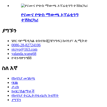
የናሙና የጭስ ማውጫ ኦፕሬቲንግ
ተሽከርካሪ
ያግኙን
ሄየር ባዮሜዲካል ቴክኖሎጂ(ቼንግዱ) ኩባንያ፣ ሊሚትድ
0086-28-82724106
sjcryo@163.com
yalanda.wang68
ዮላንዳዋንግ88
ስለ እኛ
የኩባንያ መገለጫ
ባህል
ታሪክ
ክብር/ሽልማቶች
የኩባንያ ትርኢት/የፋብሪካ ጉብኝት
ያግኙን