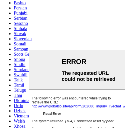
Pashto
Persian
Punjabi
Serbian
Sesotho
Sinhala
Slovak
Slovenian
Somali
Samoan
Scots Gaelic
Shona
Sindhi
Sundanese
Swahili
Tajik
Tamil
Telugu
Thai
Ukrainian
Urdu
Uzbek
Vietnamese
Welsh
Xhosa