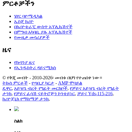
ምርቶቻችን
ሄየር ባዮሜዲካል
ኤስጄ ክሪዮ
በክሪዮቴራፒ ውስጥ አፕሊኬሽኖች
በምግብ አካባቢ ያሉ አፕሊኬሽኖች
የሙዚቃ መሳሪያዎች
ዜና
የኩባንያ ዜና
የኢንዱስትሪ ዳይናሚክስ
© የቅጂ መብት - 2010-2026፡ መብቱ በህግ የተጠበቀ ነው።
ትኩስ ምርቶች
-
የጣቢያ ካርታ
-
AMP ሞባይል
ዴዋር
,
አይዝጌ ብረት የግፊት መርከቦች
,
የቻይና አይዝጌ ብረት የግፊት
ታንክ
,
የቻይና ፈሳሽ ናይትሮጅን ኮንቴይነር
,
ቻይና Yds-115-216
,
ክሪዮጀኒክ የማከማቻ ታንክ
,
ስልክ