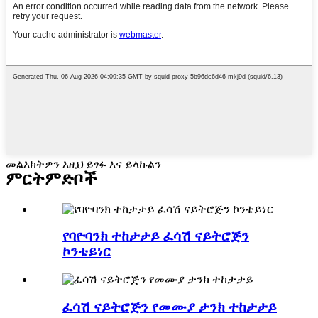
መልእክትዎን እዚህ ይፃፉ እና ይላኩልን
ምርት
ምድቦች
የባዮባንክ ተከታታይ ፈሳሽ ናይትሮጅን
ኮንቴይነር
ፈሳሽ ናይትሮጅን የመሙያ ታንክ ተከታታይ