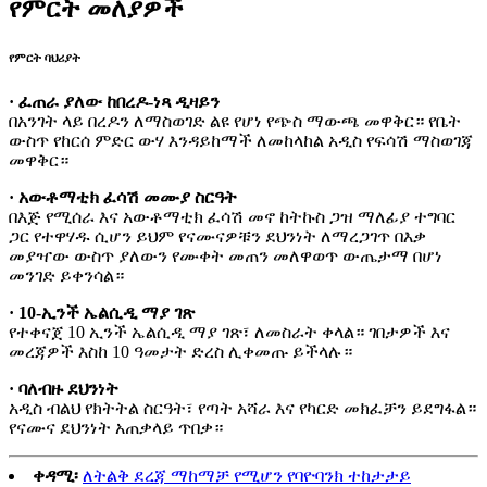
የምርት መለያዎች
የምርት ባህሪያት
· ፈጠራ ያለው ከበረዶ-ነጻ ዲዛይን
በአንገት ላይ በረዶን ለማስወገድ ልዩ የሆነ የጭስ ማውጫ መዋቅር። የቤት
ውስጥ የከርሰ ምድር ውሃ እንዳይከማች ለመከላከል አዲስ የፍሳሽ ማስወገጃ
መዋቅር።
· አውቶማቲክ ፈሳሽ መሙያ ስርዓት
በእጅ የሚሰራ እና አውቶማቲክ ፈሳሽ መኖ ከትኩስ ጋዝ ማለፊያ ተግባር
ጋር የተዋሃዱ ሲሆን ይህም የናሙናዎቹን ደህንነት ለማረጋገጥ በእቃ
መያዣው ውስጥ ያለውን የሙቀት መጠን መለዋወጥ ውጤታማ በሆነ
መንገድ ይቀንሳል።
· 10-ኢንች ኤልሲዲ ማያ ገጽ
የተቀናጀ 10 ኢንች ኤልሲዲ ማያ ገጽ፣ ለመስራት ቀላል። ገበታዎች እና
መረጃዎች እስከ 10 ዓመታት ድረስ ሊቀመጡ ይችላሉ።
· ባለብዙ ደህንነት
አዲስ ብልህ የክትትል ስርዓት፣ የጣት አሻራ እና የካርድ መክፈቻን ይደግፋል።
የናሙና ደህንነት አጠቃላይ ጥበቃ።
ቀዳሚ፡
ለትልቅ ደረጃ ማከማቻ የሚሆን የባዮባንክ ተከታታይ