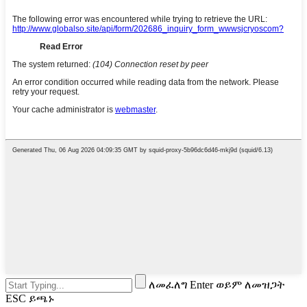
ለመፈለግ Enter ወይም ለመዝጋት
ESC ይጫኑ