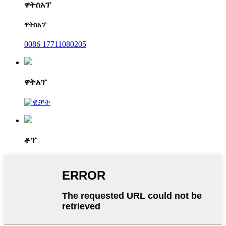
ዋትስአፕ
ዋትስአፕ
0086 17711080205
ዋትአፕ
ቶፕ