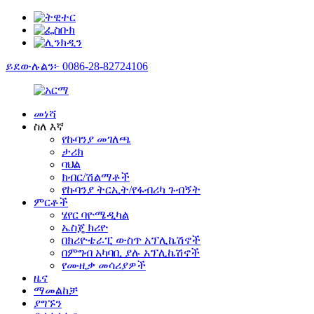
ይደውሉልን፦ 0086-28-82724106
መነሻ
ስለ እኛ
የኩባንያ መገለጫ
ታሪክ
ባህል
ክብር/ሽልማቶች
የኩባንያ ትርኢት/የፋብሪካ ጉብኝት
ምርቶች
ሄየር ባዮሜዲካል
ኤስጄ ክሪዮ
በክሪዮቴራፒ ውስጥ አፕሊኬሽኖች
በምግብ አካባቢ ያሉ አፕሊኬሽኖች
የሙዚቃ መሳሪያዎች
ዜና
ማመልከቻ
ያግኙን