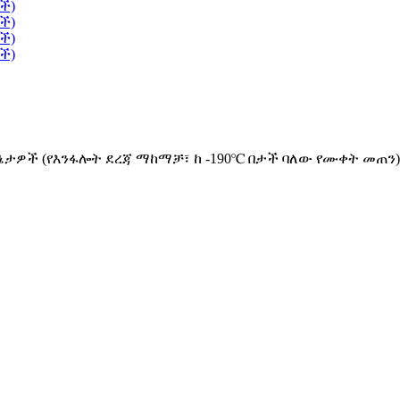
ኔታዎች (የእንፋሎት ደረጃ ማከማቻ፣ ከ -190℃ በታች ባለው የሙቀት መጠን)