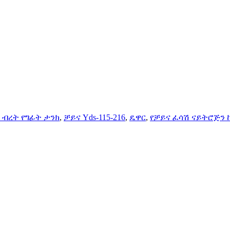
 ብረት የግፊት ታንክ
,
ቻይና Yds-115-216
,
ዴዋር
,
የቻይና ፈሳሽ ናይትሮጅን 