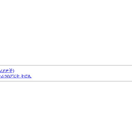
ሪያዎች)
የትራንስፖርት ትሮሊ