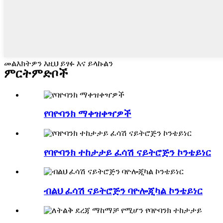
መልእክትዎን እዚህ ይፃፉ እና ይላኩልን
ምርት
ምድቦች
የባዮባንክ ማቀዝቀዣዎች
የባዮባንክ ተከታታይ ፈሳሽ ናይትሮጅን ኮንቴይነር
ብልህ ፈሳሽ ናይትሮጅን ባዮሎጂካል ኮንቴይነር