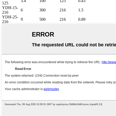
3.4
100
125
0.43
125
YDH-15-
6
300
216
1.5
216
YDH-25-
9
500
216
0.89
216