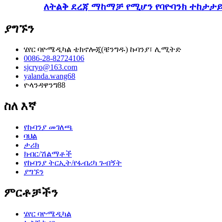
ለትልቅ ደረጃ ማከማቻ የሚሆን የባዮባንክ ተከታታ
ያግኙን
ሄየር ባዮሜዲካል ቴክኖሎጂ(ቼንግዱ) ኩባንያ፣ ሊሚትድ
0086-28-82724106
sjcryo@163.com
yalanda.wang68
ዮላንዳዋንግ88
ስለ እኛ
የኩባንያ መገለጫ
ባህል
ታሪክ
ክብር/ሽልማቶች
የኩባንያ ትርኢት/የፋብሪካ ጉብኝት
ያግኙን
ምርቶቻችን
ሄየር ባዮሜዲካል