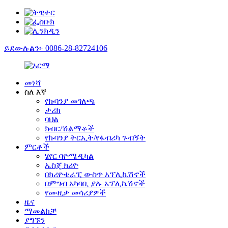
ይደውሉልን፦ 0086-28-82724106
መነሻ
ስለ እኛ
የኩባንያ መገለጫ
ታሪክ
ባህል
ክብር/ሽልማቶች
የኩባንያ ትርኢት/የፋብሪካ ጉብኝት
ምርቶች
ሄየር ባዮሜዲካል
ኤስጄ ክሪዮ
በክሪዮቴራፒ ውስጥ አፕሊኬሽኖች
በምግብ አካባቢ ያሉ አፕሊኬሽኖች
የሙዚቃ መሳሪያዎች
ዜና
ማመልከቻ
ያግኙን