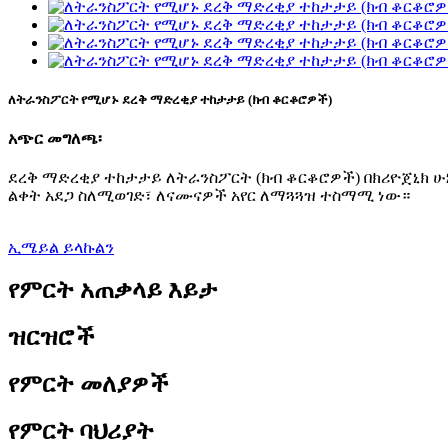
ለትራንስፖርት የሚሆኑ ደረቅ ማድረቂያ ተከታታይ (ክብ ቆርቆሮዎች)
አጭር መግለጫ፡
ደረቅ ማድረቂያ ተከታታይ ለትራንስፖርት (ክብ ቆርቆሮዎች) በክሪዮጀኒክ ሁ
ልቀት አደጋ ስለሚወገድ፣ ለናሙናዎች አየር ለማጓጓዝ ተስማሚ ነው።
ኢሜይል ይላኩልን
የምርት አጠቃላይ እይታ
ዝርዝሮች
የምርት መለያዎች
የምርት ባህሪያት