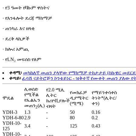
· የ3 ዓመት የቫኩም ዋስትና
· የእንፋሎት ደረጃ ማከማቻ
· ጠንካራ እና ዘላቂ
· ደረቅ ላኪዎች
· ክሎሪ አምጪ
· የLN₂ መፍሰስ የለም
ቀዳሚ፡
መካከለኛ መጠን ያላቸው የማከማቻ ተከታታይ (ስኩዌር መደርደ
ቀጣይ፡
ፈሳሽ ናይትሮጅን ኮንቴይነር - ዝቅተኛ የሙቀት መጠን ያለው 
ሊወሰድ
የ2.0 ሚሊ
የመክፈቻ
የማይንቀሳቀስ
የሚችል
ሊትር
ሞዴል
ዲያሜትር
ትነት*(ሊትር/
የኤልኤን
ክሪዮቪያሎች
(ሚሜ)
ቀን)
መጠን
(ሊ)
ብዛት
2
YDH-3
1.3
-
50
0.16
YDH-6-80
2.9
-
80
0.2
YDH-10-
3.4
-
125
0.43
125
YDH-10-