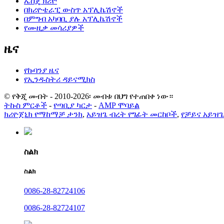
ኤስጄ ክሪዮ
በክሪዮቴራፒ ውስጥ አፕሊኬሽኖች
በምግብ አካባቢ ያሉ አፕሊኬሽኖች
የሙዚቃ መሳሪያዎች
ዜና
የኩባንያ ዜና
የኢንዱስትሪ ዳይናሚክስ
© የቅጂ መብት - 2010-2026፡ መብቱ በህግ የተጠበቀ ነው።
ትኩስ ምርቶች
-
የጣቢያ ካርታ
-
AMP ሞባይል
ክሪዮጀኒክ የማከማቻ ታንክ
,
አይዝጌ ብረት የግፊት መርከቦች
,
የቻይና አይዝጌ
ስልክ
ስልክ
0086-28-82724106
0086-28-82724107