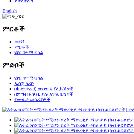
ይቀላቀሉን
English
ምርቶች
መነሻ
ምርቶች
ሄየር ባዮሜዲካል
ምድቦች
ሄየር ባዮሜዲካል
ኤስጄ ክሪዮ
በክሪዮቴራፒ ውስጥ አፕሊኬሽኖች
በምግብ አካባቢ ያሉ አፕሊኬሽኖች
የሙዚቃ መሳሪያዎች