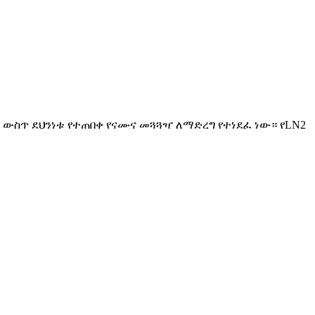
 ውስጥ ደህንነቱ የተጠበቀ የናሙና መጓጓዣ ለማድረግ የተነደፈ ነው። የLN2