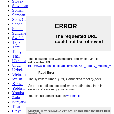
Slovak
Slovenian
Somali
Samoan
Scots Gaelic
Shona
Sindhi
Sundanese
Swahili
Tajik
Tamil
Telugu
Thai
Ukrainian
Urdu
Uzbek
Vietnamese
Welsh
Xhosa
Yiddish
Yoruba
Zulu
Kinyarwanda
Tatar
Oriya