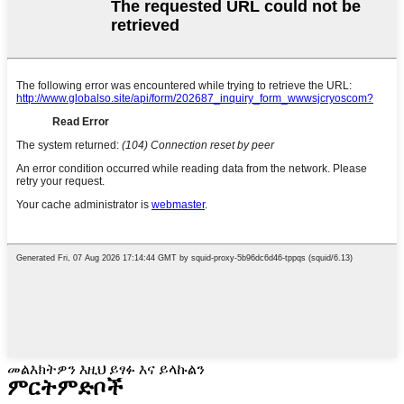
መልእክትዎን እዚህ ይፃፉ እና ይላኩልን
ምርት
ምድቦች