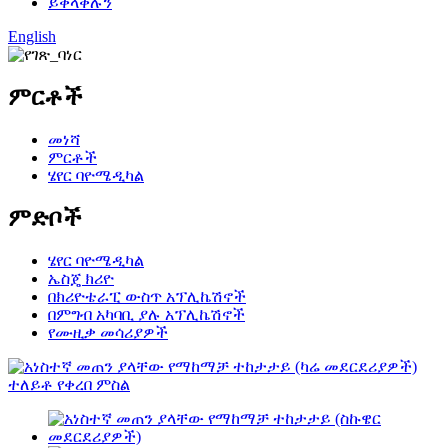
ይቀላቀሉን
English
ምርቶች
መነሻ
ምርቶች
ሄየር ባዮሜዲካል
ምድቦች
ሄየር ባዮሜዲካል
ኤስጄ ክሪዮ
በክሪዮቴራፒ ውስጥ አፕሊኬሽኖች
በምግብ አካባቢ ያሉ አፕሊኬሽኖች
የሙዚቃ መሳሪያዎች