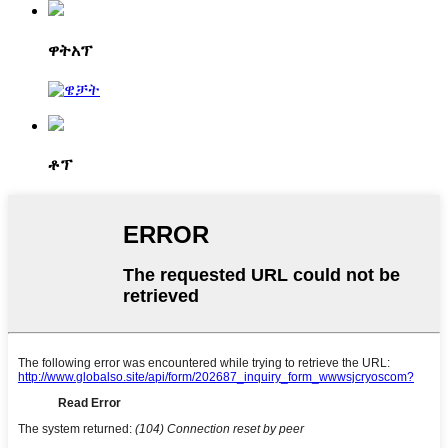
ዋትአፕ
ቶፕ