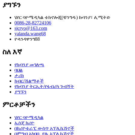
ያግኙን
ሄየር ባዮሜዲካል ቴክኖሎጂ(ቼንግዱ) ኩባንያ፣ ሊሚትድ
0086-28-82724106
sjcryo@163.com
yalanda.wang68
ዮላንዳዋንግ88
ስለ እኛ
የኩባንያ መገለጫ
ባህል
ታሪክ
ክብር/ሽልማቶች
የኩባንያ ትርኢት/የፋብሪካ ጉብኝት
ያግኙን
ምርቶቻችን
ሄየር ባዮሜዲካል
ኤስጄ ክሪዮ
በክሪዮቴራፒ ውስጥ አፕሊኬሽኖች
በምግብ አካባቢ ያሉ አፕሊኬሽኖች