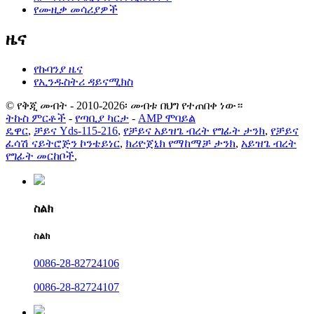
የሙዚቃ መሳሪያዎች
ዜና
የኩባንያ ዜና
የኢንዱስትሪ ዳይናሚክስ
© የቅጂ መብት - 2010-2026፡ መብቱ በህግ የተጠበቀ ነው።
ትኩስ ምርቶች
-
የጣቢያ ካርታ
-
AMP ሞባይል
ዴዋር
,
ቻይና Yds-115-216
,
የቻይና አይዝጌ ብረት የግፊት ታንክ
,
የቻይና
ፈሳሽ ናይትሮጅን ኮንቴይነር
,
ክሪዮጀኒክ የማከማቻ ታንክ
,
አይዝጌ ብረት
የግፊት መርከቦች
,
ስልክ
ስልክ
0086-28-82724106
0086-28-82724107