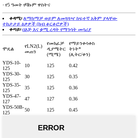
· የ5 ዓመት የቫኩም ዋስትና
ቀዳሚ፡
ለማከማቻ ወይም ለመጓጓዣ ከፍተኛ አቅም ያላቸው
ተከታታይ ዕቃዎች (ክብ ቆርቆሮዎች)
ቀጣይ፡
በእጅ እና ቋሚ ረዳት የማንሳት መሳሪያ
የመክፈቻ
የማይንቀሳቀስ
የLN2(L)
ሞዴል
ዲያሜትር
ትነት*
መጠን
(ሚሜ)
(ሊትር/ቀን)
YDS-10-
10
125
0.42
125
YDS-30-
30
125
0.35
125
YDS-35-
35
125
0.36
125
YDS-47-
47
127
0.36
127
YDS-50B-
50
125
0.45
125