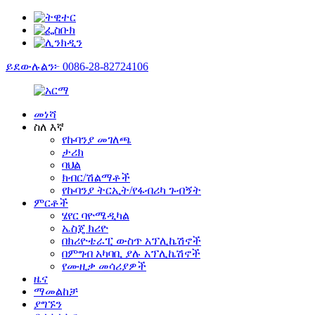
ይደውሉልን፦ 0086-28-82724106
መነሻ
ስለ እኛ
የኩባንያ መገለጫ
ታሪክ
ባህል
ክብር/ሽልማቶች
የኩባንያ ትርኢት/የፋብሪካ ጉብኝት
ምርቶች
ሄየር ባዮሜዲካል
ኤስጄ ክሪዮ
በክሪዮቴራፒ ውስጥ አፕሊኬሽኖች
በምግብ አካባቢ ያሉ አፕሊኬሽኖች
የሙዚቃ መሳሪያዎች
ዜና
ማመልከቻ
ያግኙን