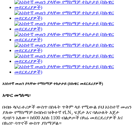
አነስተኛ መጠን ያላቸው የማከማቻ ተከታታይ (ስኩዌር መደርደሪያዎች)
አጭር መግለጫ፡
በብዙ ላቦራቶሪዎች ውስጥ በስፋት ጥቅም ላይ የሚውል ይህ አነስተኛ መጠን
ያለው የማከማቻ ስብስብ ዝቅተኛ የLN₂ ፍጆታ እና ባለሁለት እጀታ
ዲዛይን አለው። ከ600 እስከ 1100 ብልቃጦች በካሬ መደርደሪያዎች እና
በክሪዮ ሳጥኖች ውስጥ ያከማቻል።