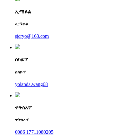
ኢሜይል
ኢሜይል
sjcryo@163.com
ስካይፕ
ስካይፕ
yolanda.wang68
ዋትስአፕ
ዋትስአፕ
0086 17711080205