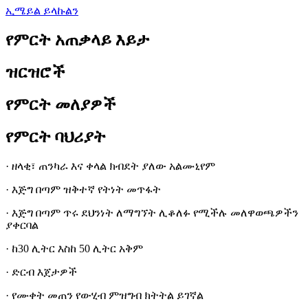
ኢሜይል ይላኩልን
የምርት አጠቃላይ እይታ
ዝርዝሮች
የምርት መለያዎች
የምርት ባህሪያት
· ዘላቂ፣ ጠንካራ እና ቀላል ክብደት ያለው አልሙኒየም
· እጅግ በጣም ዝቅተኛ የትነት መጥፋት
· እጅግ በጣም ጥሩ ደህንነት ለማግኘት ሊቆለፉ የሚችሉ መለዋወጫዎችን
ያቀርባል
· ከ30 ሊትር እስከ 50 ሊትር አቅም
· ድርብ እጀታዎች
· የሙቀት መጠን የውሂብ ምዝግብ ክትትል ይገኛል