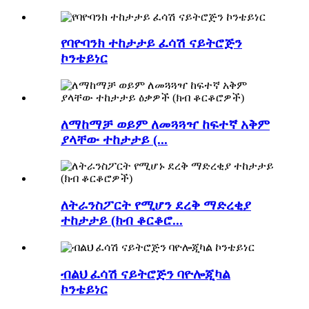
የባዮባንክ ተከታታይ ፈሳሽ ናይትሮጅን
ኮንቴይነር
ለማከማቻ ወይም ለመጓጓዣ ከፍተኛ አቅም
ያላቸው ተከታታይ (...
ለትራንስፖርት የሚሆን ደረቅ ማድረቂያ
ተከታታይ (ክብ ቆርቆሮ...
ብልህ ፈሳሽ ናይትሮጅን ባዮሎጂካል
ኮንቴይነር